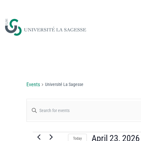
Université La Sagess
Events
Université La Sagesse
Events
Enter
Keyword.
Search
Search
for
April 23, 2026
Today