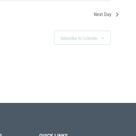
Next Day
Subscribe To Calendar
R
QUICK LINKS