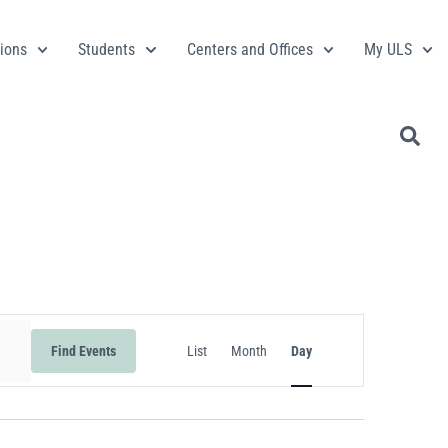
ions
Students
Centers and Offices
My ULS
Event
Find Events
List
Month
Day
Views
Navigation