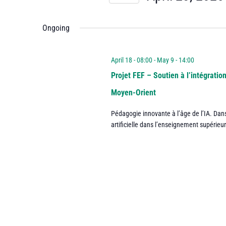
and
Events
Select
by
date.
Ongoing
Views
Keyword.
Navigation
April 18 - 08:00
-
May 9 - 14:00
Projet FEF – Soutien à l’intégration
Moyen-Orient
Pédagogie innovante à l’âge de l’IA. Dans 
artificielle dans l’enseignement supérieur