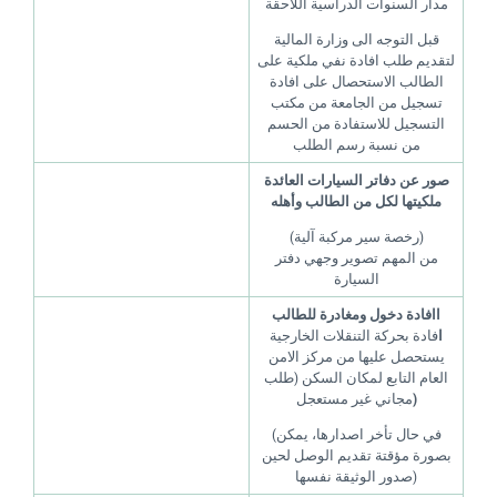
مدار السنوات الدراسية اللاحقة
قبل التوجه الى وزارة المالية
لتقديم طلب افادة
نفي ملكية على
الطالب الاستحصال على افادة
تسجيل من الجامعة من مكتب
التسجيل للاستفادة من الحسم
من نسبة رسم الطلب
صور عن دفاتر السيارات العائدة
ملكيتها لكل من الطالب وأهله
(رخصة سير مركبة آلية)
من المهم تصوير وجهي دفتر
السيارة
اافادة دخول ومغادرة للطالب
ا
فادة بحركة التنقلات الخارجية
يستحصل عليها من مركز الامن
العام التابع لمكان السكن
(طلب
مجاني غير مستعجل
)
(في حال تأخر اصدارها، يمكن
بصورة مؤقتة تقديم الوصل لحين
صدور الوثيقة نفسها)