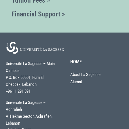
Tuition Fees »
Financial Support »
HOME
Université La Sagesse – Main
Campus
About La Sagesse
P.O. Box 50501, Furn El
Alumni
Chebbak, Lebanon
+961 1 291 091
Université La Sagesse –
Achrafieh
Al Hekme Sector, Achrafieh,
Lebanon