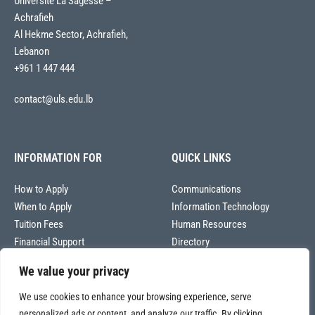
Université La Sagesse –
Achrafieh
Al Hekme Sector, Achrafieh,
Lebanon
+961 1 447 444
contact@uls.edu.lb
INFORMATION FOR
QUICK LINKS
How to Apply
Communications
When to Apply
Information Technology
Tuition Fees
Human Resources
Financial Support
Directory
We value your privacy
We use cookies to enhance your browsing experience, serve
personalized ads or content, and analyze our traffic. By clicking