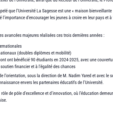
pelé que l’Université La Sagesse est une « maison bienveillant
 l’importance d’encourager les jeunes à croire en leur pays et à y
s avancées majeures réalisées ces trois dernières années :
ternationales
ationaux (doubles diplômes et mobilité)
dont ont bénéficié 90 étudiants en 2024-2025, avec une couvertur
outien financier et à l’égalité des chances
 l’orientation, sous la direction de M. Nadim Yared et avec le s
naissance envers les partenaires éducatifs de l’Université.
rôle de pôle d’excellence et d’innovation, où l’éducation demeure 
aise.