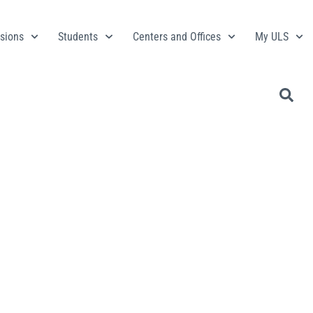
sions
Students
Centers and Offices
My ULS