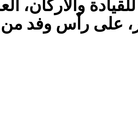
لقيادة والأركان، ال
ر، على رأس وفد من ا