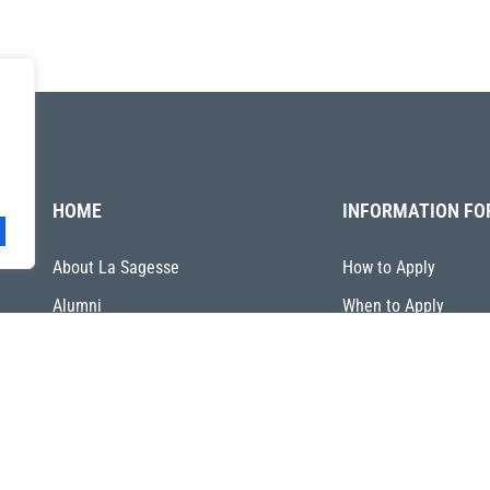
HOME
INFORMATION FO
About La Sagesse
How to Apply
Alumni
When to Apply
Tuition Fees
Financial Support