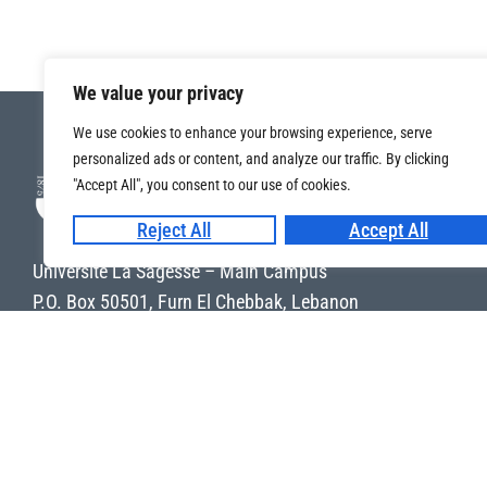
We value your privacy
We use cookies to enhance your browsing experience, serve
personalized ads or content, and analyze our traffic. By clicking
"Accept All", you consent to our use of cookies.
Reject All
Accept All
Université La Sagesse – Main Campus
P.O. Box 50501, Furn El Chebbak, Lebanon
+961 1 291 091
Université La Sagesse – Achrafieh
Al Hekme Sector, Achrafieh, Lebanon
+961 1 447 444