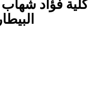
كلية فؤاد شهاب ل
البيطا