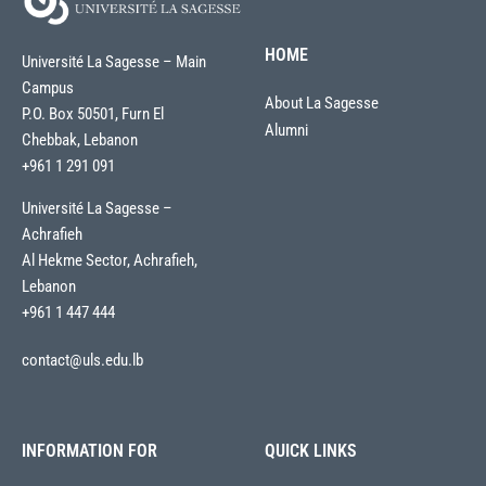
HOME
Université La Sagesse – Main
Campus
About La Sagesse
P.O. Box 50501, Furn El
Alumni
Chebbak, Lebanon
+961 1 291 091
Université La Sagesse –
Achrafieh
Al Hekme Sector, Achrafieh,
Lebanon
+961 1 447 444
contact@uls.edu.lb
INFORMATION FOR
QUICK LINKS